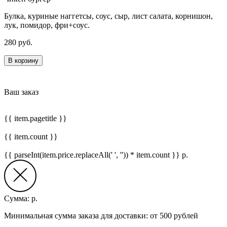
Булка, куриные наггетсы, соус, сыр, лист салата, корнишон,
лук, помидор, фри+соус.
280 руб.
В корзину
Ваш заказ
{{ item.pagetitle }}
{{ item.count }}
{{ parseInt(item.price.replaceAll(' ', '')) * item.count }}
р.
Сумма:
р.
Минимальная сумма заказа для доставки: от 500 рублей