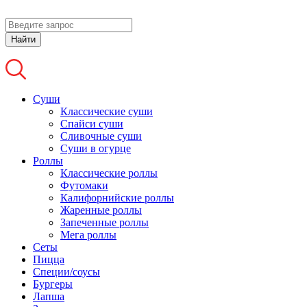
Найти
Суши
Классические суши
Спайси суши
Сливочные суши
Суши в огурце
Роллы
Классические роллы
Футомаки
Калифорнийские роллы
Жаренные роллы
Запеченные роллы
Мега роллы
Сеты
Пицца
Специи/соусы
Бургеры
Лапша