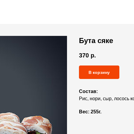
Бута сяке
370
р.
В корзину
Состав:
Рис, нори, сыр, лосось к
Вес:
255г.