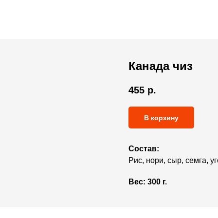
Канада чиз
455
р.
В корзину
Состав:
Рис, нори, сыр, семга, уг
Вес:
300 г.