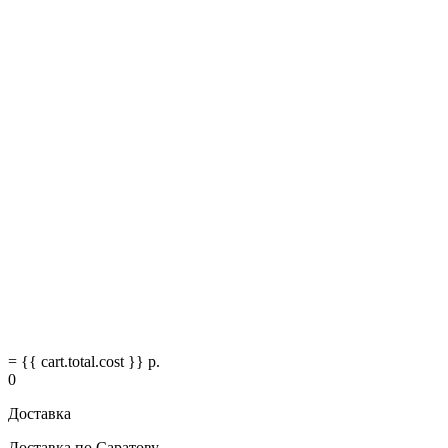
= {{ cart.total.cost }} р.
0
Доставка
Доставка по Саратову