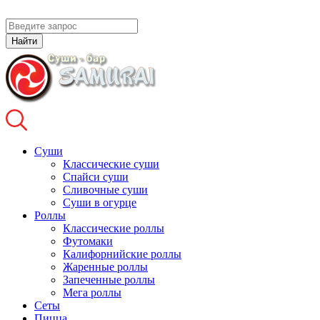
Найти
Суши
Классические суши
Спайси суши
Сливочные суши
Суши в огурце
Роллы
Классические роллы
Футомаки
Калифорнийские роллы
Жаренные роллы
Запеченные роллы
Мега роллы
Сеты
Пицца