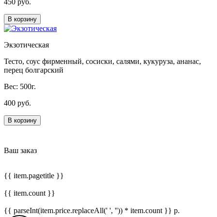
450 руб.
В корзину
Экзотическая
Тесто, соус фирменный, сосиски, салями, кукуруза, ананас,
перец болгарский
Вес: 500г.
400 руб.
В корзину
Ваш заказ
{{ item.pagetitle }}
{{ item.count }}
{{ parseInt(item.price.replaceAll(' ', '')) * item.count }}
р.