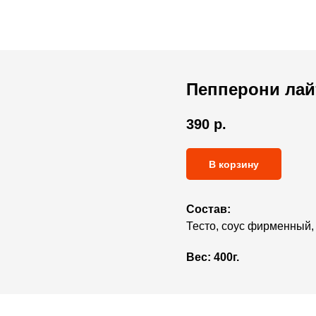
Пепперони лай
390
р.
В корзину
Состав:
Тесто, соус фирменный,
Вес:
400г.