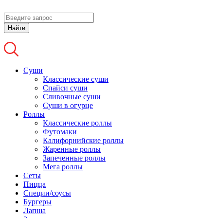
Найти
Суши
Классические суши
Спайси суши
Сливочные суши
Суши в огурце
Роллы
Классические роллы
Футомаки
Калифорнийские роллы
Жаренные роллы
Запеченные роллы
Мега роллы
Сеты
Пицца
Специи/соусы
Бургеры
Лапша